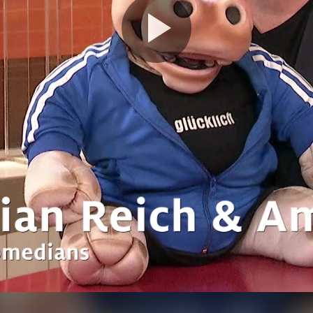
Video
abspie